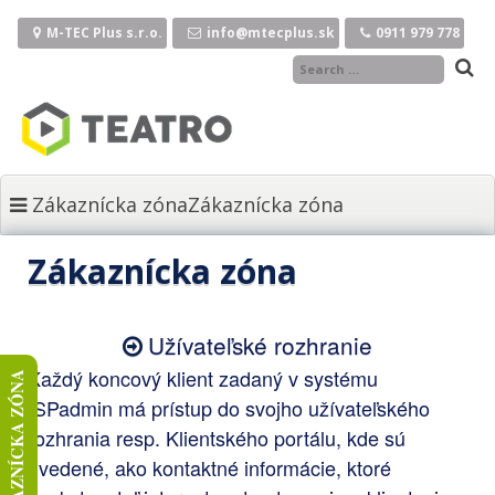
Preskočiť
M-TEC Plus s.r.o.
info@mtecplus.sk
0911 979 778
na
obsah
Zákaznícka zónaZákaznícka zóna
Zákaznícka zóna
Užívateľské rozhranie
Každý koncový klient zadaný v systému
ZÁKAZNÍCKA ZÓNA
ISPadmin má prístup do svojho užívateľského
rozhrania resp. Klientského portálu, kde sú
uvedené, ako kontaktné informácie, ktoré