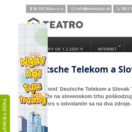
Preskočiť
M-TEC Plus s.r.o.
info@mtecplus.sk
0911 
na
obsah
NOVÉ TARIFY OD 1.2.2025 !!!
INTERNET
Deutsche Telekom a Sl
27. júna 2014
Spo­loč­nosť Deutsche Te­le­kom a Slo­vak T
byť to, že na slo­ven­skom tr­hu poš­ko­dzu­jú
ZÁKAZNÍCKA ZÓNA
ra Reu­ters s od­vo­la­ním sa na dva zdro­je.