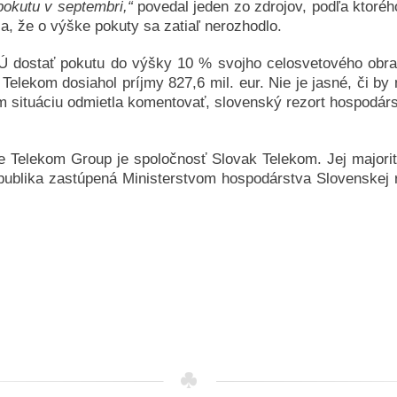
o­ku­tu v sep­tem­bri,“
po­ve­dal je­den zo zdro­jov, pod­ľa kto­ré­
a, že o vý­ške po­ku­ty sa za­tiaľ ne­roz­hod­lo.
 EÚ dos­tať po­ku­tu do vý­šky 10 % svoj­ho ce­los­ve­to­vé­ho ob­
Te­le­kom do­sia­hol príj­my 827,6 mil. eur. Nie je jas­né, či by ma
i­tuáciu od­miet­la ko­men­to­vať, slo­ven­ský re­zort hos­po­dár­st
he Te­le­kom Group je spo­loč­nosť Slo­vak Te­le­kom. Jej ma­jo­ri
­li­ka za­stú­pe­ná Mi­nis­ter­stvom hos­po­dár­stva Slo­ven­skej r