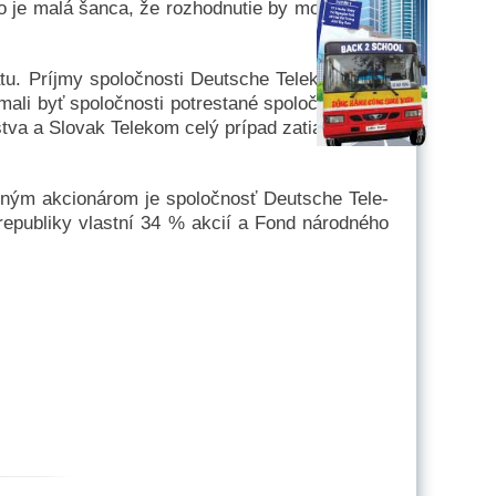
ho je ma­lá šan­ca, že roz­hod­nu­tie by moh­lo prísť
ra­tu. Príj­my spo­loč­nos­ti Deutsche Te­le­kom sa v
­li byť spo­loč­nos­ti pot­res­ta­né spo­loč­ne ale­bo
va a Slo­vak Te­le­kom ce­lý prí­pad za­tiaľ tak­tiež
t­ným ak­cio­ná­rom je spo­loč­nosť Deutsche Te­le­
e­pub­li­ky vlas­tní 34 % ak­cií a Fond ná­rod­né­ho