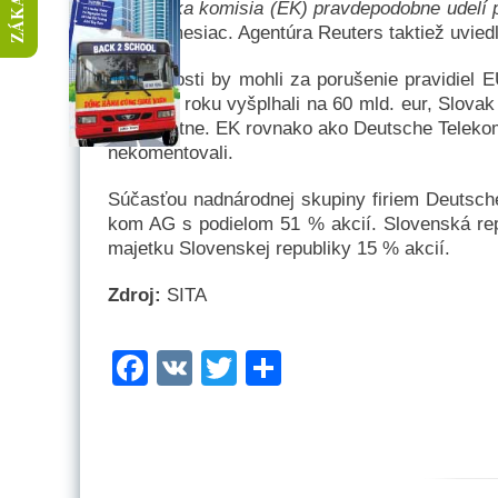
„Európ­ska ko­mi­sia (EK) prav­de­po­dob­ne ude­lí p
bu­dú­ci me­siac. Agen­tú­ra Reu­ters tak­tiež uvied­l
Spo­loč­nos­ti by moh­li za po­ru­še­nie pra­vi­diel
mi­nu­lom ro­ku vy­špl­ha­li na 60 mld. eur, Slo­vak 
sa­mos­tat­ne. EK rov­na­ko ako Deutsche Te­le­kom s
ne­ko­men­to­va­li.
Sú­čas­ťou nad­ná­rod­nej sku­pi­ny fi­riem Deutsc
kom AG s po­die­lom 51 % ak­cií. Slo­ven­ská re­pub
ma­jet­ku Slo­ven­skej re­pub­li­ky 15 % ak­cií.
Zdroj:
SITA
Facebook
VK
Twitter
Share
admin
O našich aktivitách