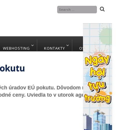
WEBHOSTING
KONTAKTY
OSTATNÉ
pokutu
­ných úra­dov EÚ po­ku­tu. Dô­vo­dom má
od­né ce­ny. Uvied­la to v uto­rok agen­tú­