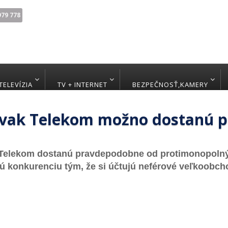
979 778
TELEVÍZIA
TV + INTERNET
BEZPEČNOSŤ,KAMERY
ovak Telekom možno dostanú 
e­le­kom dos­ta­nú prav­de­po­dob­ne od proti­mo­no­pol
 kon­ku­ren­ciu tým, že si úč­tu­jú ne­fé­ro­vé veľ­koob­ch